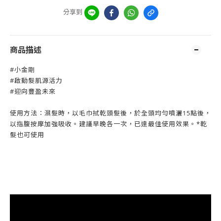
分享到
商品描述
#小金剛
#啟動髮肌源活力
#迎向豐盈未來
使用方法：濕髮時，以毛巾拭乾頭髮後，於全頭均勻噴灑15點後，
以指腹按摩加強吸收。建議早晚各一次，已達最佳使用效果。*乾
髮也可使用