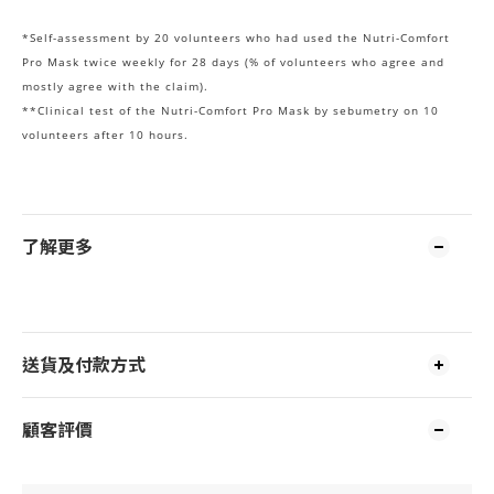
*Self-assessment by 20 volunteers who had used the Nutri-Comfort
Pro Mask twice weekly for 28 days (% of volunteers who agree and
mostly agree with the claim).
**Clinical test of the Nutri-Comfort Pro Mask by sebumetry on 10
volunteers after 10 hours.
了解更多
送貨及付款方式
顧客評價