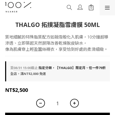
THALGO 拓撲凝脂雪膚膜 50ML
質地細膩的特殊脂質配方如融雪般化入肌膚，10分鐘超導
滲透、立即築起天然屏障改善乾燥脫皮缺水，
像為肌膚穿上輕盈蠶絲襯衣，享受恰到好處的柔滑細緻。
至
08/31 15:00
截止
指定分類，【THALGO】限定月、任一件79折
全店，滿NT$2,000 免運
NT$2,500