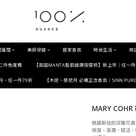
體護理
美妍保健
居家香氛
時尚生活
商
任二件免運費
【英國MANTA髮肌健康按摩梳】新上市｜任一件贈 
定月、任一件79折
【木逆、慈悲月 必備正念香氛｜SINN PUR
MARY COH
微晨新拮的淡雅花香
保濕、滋潤、賦活、