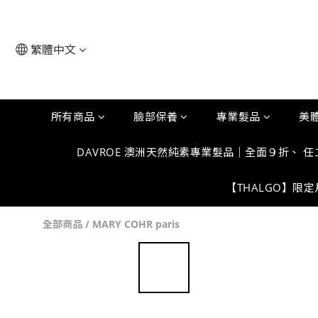
繁體中文
所有商品
臉部保養
專業髮品
美
DAVROE 澳洲天然純素專業髮品｜全面９折、 
【THALGO】限
全部商品
/
MARY COHR paris