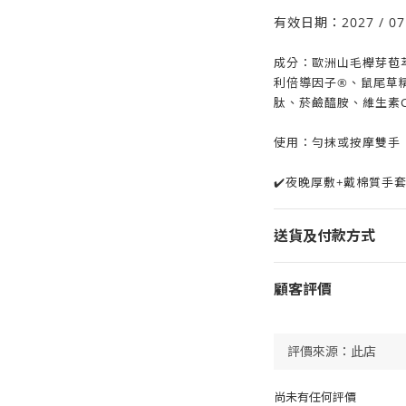
有效日期：2027 / 07
成分：歐洲山毛櫸芽苞萃取、P
利倍導因子®、鼠尾草
肽、菸鹼醯胺、維生素
使用：勻抹或按摩雙手
✔️夜晚厚敷+戴棉質手
送貨及付款方式
顧客評價
尚未有任何評價