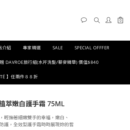
店介紹
專家精選
SALE
SPECIAL OFFFER
DAVROE旅行組(水芹洗髮/藜麥精華) 價值$840
ETÉ 】任兩件８８折
R 植萃嫩白護手霜 75ML
，輕撫著細嫩雙手的幸福，嫩白、 
防護，全效型護手霜時時展現妳的皙