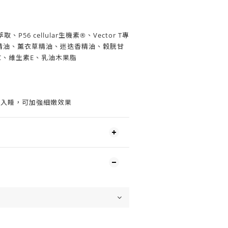
56 cellular生機素®、Vector T專
精油、薰衣草精油、迷迭香精油、穀胱甘
C、維生素E、乳油木果脂
套入睡，可加強細嫩效果