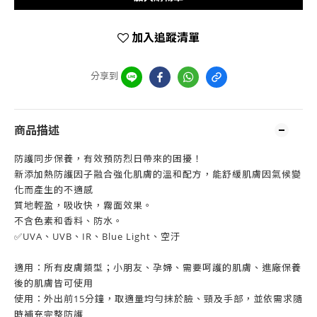
加入追蹤清單
分享到
商品描述
防護同步保養，有效預防烈日帶來的困擾！
新添加熱防護因子融合強化肌膚的溫和配方，能舒緩肌膚因氣候變
化而產生的不適感
質地輕盈，吸收快，霧面效果。
不含色素和香料、防水。
✅UVA、UVB、IR、Blue Light、空汙
適用：所有皮膚類型；小朋友、孕婦、需要呵護的肌膚、進廠保養
後的肌膚皆可使用
使用：外出前15分鐘，取適量均勻抹於臉、頸及手部，並依需求隨
時補充完整防護