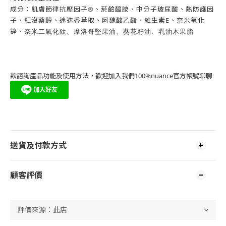
成分：肌膚節律抗壓因子®、菸鹼醯胺、中分子玻尿酸、熱防護因
子、紅沒藥醇、迷迭香萃取、阿魏酸乙酯、維生素E、奈米氧化
鋅、
奈米二氧化鈦、摩洛哥堅果油、葵花籽油、乳油木果脂
欲諮詢產品功能及使用方法，歡迎加入我們100%nuance官方帳號聊聊
送貨及付款方式
顧客評價