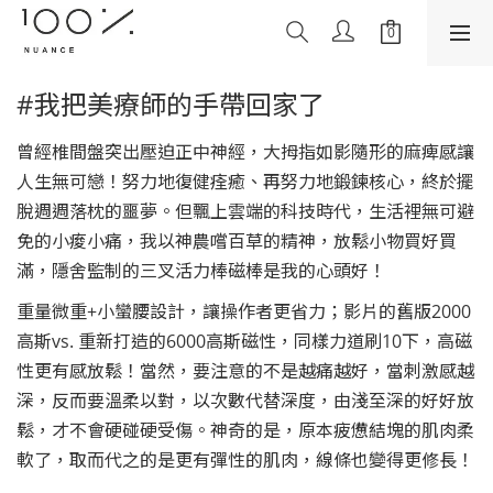
#我把美療師的手帶回家了
曾經椎間盤突出壓迫正中神經，大拇指如影隨形的麻痺感讓
人生無可戀！努力地復健痊癒、再努力地鍛鍊核心，終於擺
脫週週落枕的噩夢。但飄上雲端的科技時代，生活裡無可避
免的小痠小痛，我以神農嚐百草的精神，放鬆小物買好買
滿，隱舍監制的三叉活力棒磁棒是我的心頭好！
重量微重+小蠻腰設計，讓操作者更省力；影片的舊版2000
高斯vs. 重新打造的6000高斯磁性，同樣力道刷10下，高磁
性更有感放鬆！當然，要注意的不是越痛越好，當刺激感越
深，反而要溫柔以對，以次數代替深度，由淺至深的好好放
鬆，才不會硬碰硬受傷。神奇的是，原本疲憊結塊的肌肉柔
軟了，取而代之的是更有彈性的肌肉，線條也變得更修長！